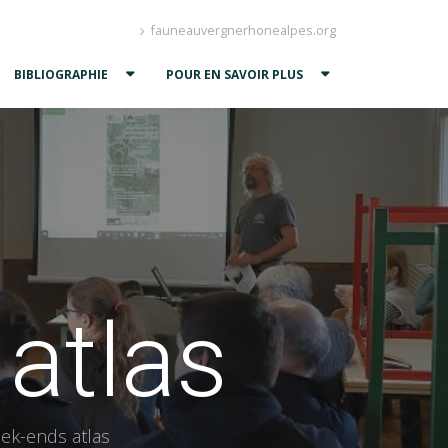
fauneauvergnerhonealpes.org
BIBLIOGRAPHIE
POUR EN SAVOIR PLUS
atlas
ek-ends atlas