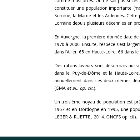
comme mascottes. On ne sait pas si ces an
constituer une population importante (mo
Somme, la Marne et les Ardennes. Cette p
Lorraine depuis plusieurs décennies en p
En Auvergne, la première donnée date de
1970 à 2000. Ensuite, l’espèce s’est large
dans l’Allier, 65 en Haute-Loire, 66 dans 
Des ratons-laveurs sont désormais aussi 
dans le Puy-de-Dôme et la Haute-Loire,
annuellement dans ces deux mêmes départe
(GMA
et al., op. cit.
).
Un troisième noyau de population est pré
1967 et en Dordogne en 1995, une popul
LEGER & RUETTE., 2014, ONCFS op. cit).