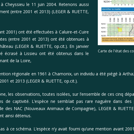
é à Cheyssieu le 11 juin 2004. Retenons aussi
ément (entre 2001 et 2013) (LEGER & RUETTE,
t 2001) ont été effectuées à Caluire-et-Cuire
ntes (entre 2001 et 2013) ont été obtenues à
Château (LEGER & RUETTE, op.cit.). En janvier
Carte de l'état des c
uvé écrasé à Lissieu ont été obtenus dans le
nant de la Loire,
mention régionale en 1961 à Chamonix, un individu a été piégé à Ar
2001 et 2013 (LEGER & RUETTE, op.cit.).
e, les observations, toutes isolées, sur l’ensemble de ces cinq dép
ons de captivité. L’espèce ne semblait pas rare naguère dans des 
a mode des NAC (Nouveaux Animaux de Compagnie), LEGER & RUETTE
nt ainsi détenus.
as à ce schéma. L’espèce n’y avait fourni qu’une mention avant 2001