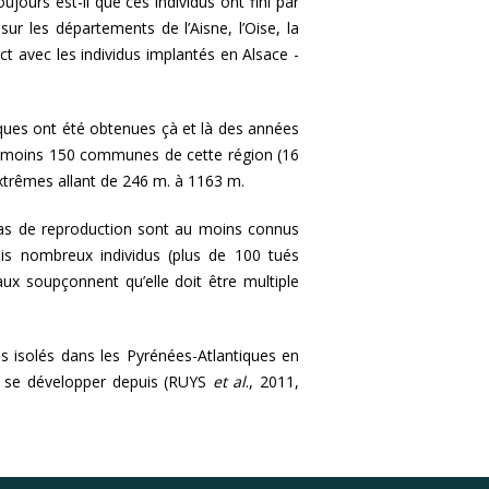
ours est-il que ces individus ont fini par
r les départements de l’Aisne, l’Oise, la
 avec les individus implantés en Alsace -
ues ont été obtenues çà et là des années
, au moins 150 communes de cette région (16
extrêmes allant de 246 m. à 1163 m.
 cas de reproduction sont au moins connus
is nombreux individus (plus de 100 tués
ux soupçonnent qu’elle doit être multiple
s isolés dans les Pyrénées-Atlantiques en
e se développer depuis (RUYS
et al
., 2011,