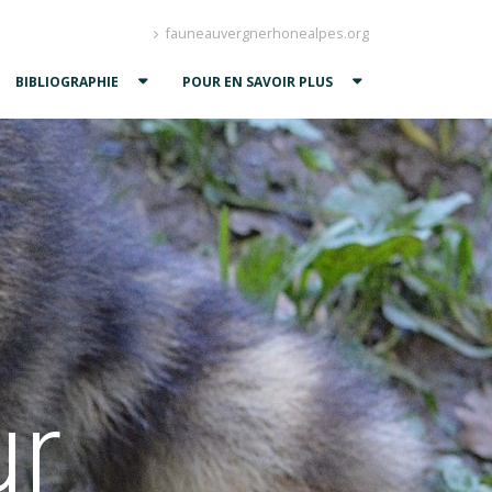
fauneauvergnerhonealpes.org
BIBLIOGRAPHIE
POUR EN SAVOIR PLUS
ur