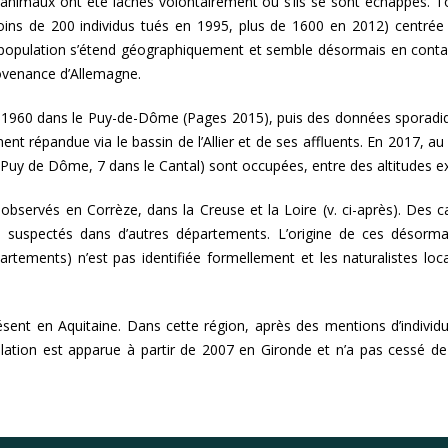
imaux ont été lâchés volontairement ou s’ils se sont échappés. Touj
ins de 200 individus tués en 1995, plus de 1600 en 2012) centrée su
opulation s’étend géographiquement et semble désormais en contact
rovenance d’Allemagne.
 1960 dans le Puy-de-Dôme (Pages 2015), puis des données sporadiq
ment répandue via le bassin de l’Allier et de ses affluents. En 2017
le Puy de Dôme, 7 dans le Cantal) sont occupées, entre des altitudes 
observés en Corrèze, dans la Creuse et la Loire (v. ci-après). Des
 suspectés dans d’autres départements. L’origine de ces désorma
ments) n’est pas identifiée formellement et les naturalistes loca
sent en Aquitaine. Dans cette région, après des mentions d’individu
ation est apparue à partir de 2007 en Gironde et n’a pas cessé d