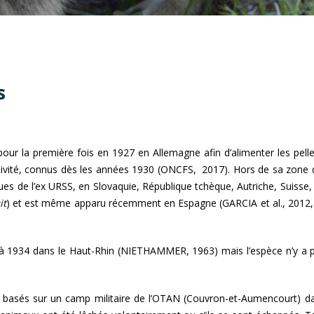
s
our la première fois en 1927 en Allemagne afin d’alimenter les pellete
ivité, connus dès les années 1930 (ONCFS, 2017). Hors de sa zone de r
ques de l’ex URSS, en Slovaquie, République tchèque, Autriche, Suiss
it
) et est même apparu récemment en Espagne (GARCIA et al., 201
 1934 dans le Haut-Rhin (NIETHAMMER, 1963) mais l’espèce n’y a p
s basés sur un camp militaire de l’OTAN (Couvron-et-Aumencourt) da