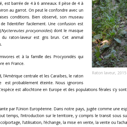
té, est barrée de 4 à 6 anneaux. Il pèse de 4 à
iron au garrot. On peut le confondre avec un
aises conditions. Bien observé, son museau
e l’identifier facilement. Une confusion est
(
Nyctereutes
procyonoides
) dont le masque
du raton-laveur est gris brun. Cet animal
s.
rnivores et à la famille des Procyonidés qui
re en France.
Raton laveur, 2015
, l’Amérique centrale et les Caraïbes, le raton
e est probablement éteinte. Nous ignorons
 L’espèce est allochtone en Europe et des populations férales s’y s
nte par l’Union Européenne. Dans notre pays, jugée comme une espèc
out temps, l’introduction sur le territoire, y compris le transit sous s
e colportage, l’utilisation, l’échange, la mise en vente, la vente ou l’ac