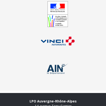
LPO Auvergne-Rhône-Alpes
14 avenue Tony Garnier