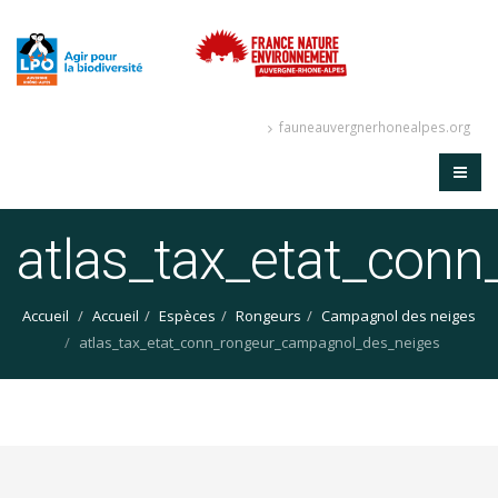
fauneauvergnerhonealpes.org
atlas_tax_etat_con
Accueil
Accueil
Espèces
Rongeurs
Campagnol des neiges
atlas_tax_etat_conn_rongeur_campagnol_des_neiges