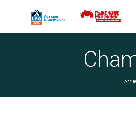
Cham
Accue