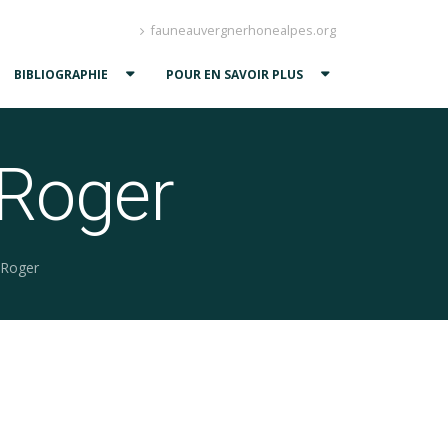
fauneauvergnerhonealpes.org
BIBLIOGRAPHIE
POUR EN SAVOIR PLUS
Roger
 Roger