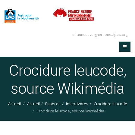
fauneauvergnerhonealpes.org
Crocidure leucode,
source Wikimédia
Accueil
Accueil
Espèces
Insectivores
Crocidure leucode
Crocidure leucode, source Wikimédia