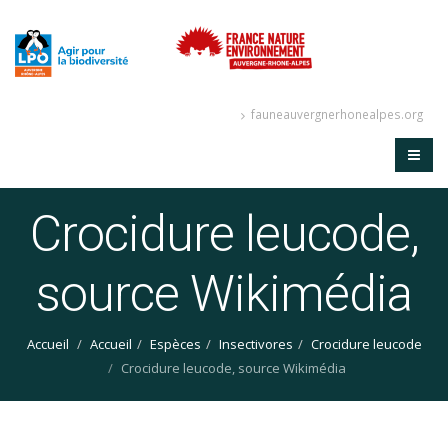
fauneauvergnerhonealpes.org
Crocidure leucode,
source Wikimédia
Accueil
Accueil
Espèces
Insectivores
Crocidure leucode
Crocidure leucode, source Wikimédia