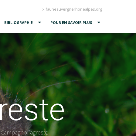
fauneauvergnerhonealpes.org
BIBLIOGRAPHIE
POUR EN SAVOIR PLUS
reste
Campagnol agreste