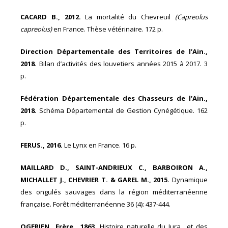
CACARD B., 2012.
La mortalité du Chevreuil
(Capreolus
capreolus)
en France. Thèse vétérinaire. 172 p.
Direction Départementale des Territoires de l’Ain.,
2018.
Bilan d’activités des louvetiers années 2015 à 2017. 3
p.
Fédération Départementale des Chasseurs de l’Ain.,
2018.
Schéma Départemental de Gestion Cynégétique. 162
p.
FERUS., 2016.
Le Lynx en France. 16 p.
MAILLARD D., SAINT-ANDRIEUX C., BARBOIRON A.,
MICHALLET J., CHEVRIER T. & GAREL M., 2015.
Dynamique
des ongulés sauvages dans la région méditerranéenne
française. Forêt méditerranéenne 36 (4): 437-444.
OGERIEN Frère., 1863.
Histoire naturelle du Jura et des