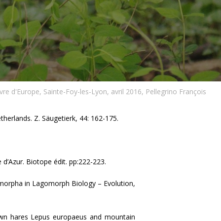
vre d'Europe, Sainte-Foy-les-Lyon, avril 2016, Pellegrino François
therlands. Z. Säugetierk, 44: 162-175.
d’Azur. Biotope édit. pp:222-223.
omorpha
in
Lagomorph Biology – Evolution,
rown hares Lepus europaeus and mountain