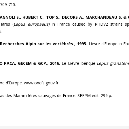
 709-715.
AGNOLI S., HUBERT C., TOP S., DECORS A., MARCHANDEAU S. & G
Hares (
Lepus europaeus)
in France caused by RHDV2 strains spa
9.
Recherches Alpin sur les vertébrés., 1995.
Lièvre d’Europe in F
PO PACA, GECEM & GCP., 2016.
Le Lièvre ibérique
Lepus granatens
vre d’Europe. www.oncfs.gouv.fr
as des Mammifères sauvages de France. SFEPM édit. 299 p.