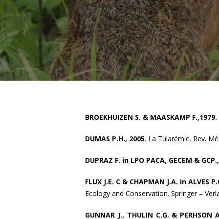
BROEKHUIZEN S. & MAASKAMP F.,1979.
DUMAS P.H., 2005
. La Tularémie. Rev. Méd
DUPRAZ F. in LPO PACA, GECEM & GCP.,
FLUX J.E. C & CHAPMAN J.A. in ALVES P
Ecology and Conservation
.
Springer – Verl
GUNNAR J., THULIN C.G. & PERHSON A.