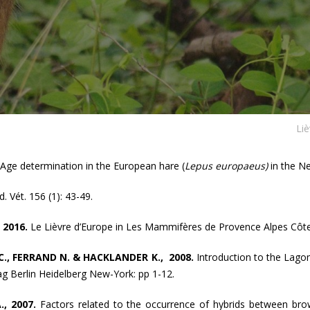
Liè
Age determination in the European hare (
Lepus europaeus)
in the Ne
. Vét. 156 (1): 43-49.
 2016.
Le Lièvre d’Europe in Les Mammifères de Provence Alpes Côte 
.C., FERRAND N. & HACKLANDER K., 2008.
Introduction to the Lag
ag Berlin Heidelberg New-York: pp 1-12.
, 2007.
Factors related to the occurrence of hybrids between b