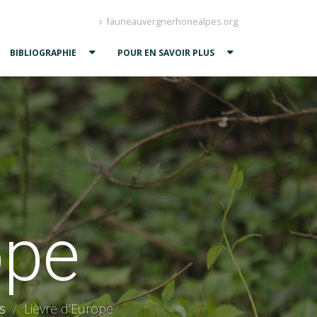
fauneauvergnerhonealpes.org
BIBLIOGRAPHIE
POUR EN SAVOIR PLUS
ope
s
Lièvre d’Europe