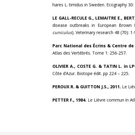
hares L. timidus in Sweden. Ecography 30:
LE GALL-RECULE G., LEMAITRE E., BERT
disease outbreaks in European Brown 
cuniculus
). Veterinary research 48 (70): 1-
Parc National des Écrins & Centre de 
Atlas des Vertébrés. Tome 1: 256-257.
OLIVIER A., COSTE G. & TATIN L. in L
Côte d’Azur. Biotope édit. pp 224 – 225.
PEROUX R. & GUITTON J.S., 2011.
Le Liè
PETTER F., 1984.
Le Lièvre commun in Atl