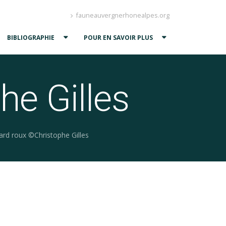
fauneauvergnerhonealpes.org
BIBLIOGRAPHIE
POUR EN SAVOIR PLUS
e Gilles
ard roux ©Christophe Gilles