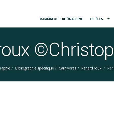
MAMMALOGIE RHÔNALPINE
ESPÈCES
roux ©Christoph
graphie
Bibliographie spécifique
Carnivores
Renard roux
Ren