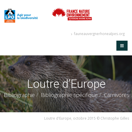
fauneauvergnerhonealpes.org
Loutre d’Europe
Bibliographie
Bibliographie spécifique
Carnivores
Loutre d'Europe, octobre 2015 © Christophe Gilles